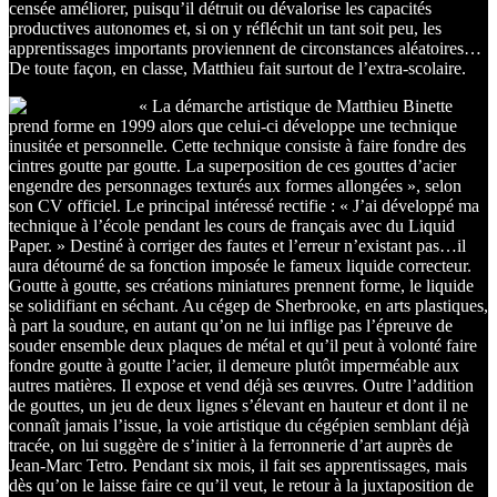
censée améliorer, puisqu’il détruit ou dévalorise les capacités
productives autonomes et, si on y réfléchit un tant soit peu, les
apprentissages importants proviennent de circonstances aléatoires…
De toute façon, en classe, Matthieu fait surtout de l’extra-scolaire.
« La démarche artistique de Matthieu Binette
prend forme en 1999 alors que celui-ci développe une technique
inusitée et personnelle. Cette technique consiste à faire fondre des
cintres goutte par goutte. La superposition de ces gouttes d’acier
engendre des personnages texturés aux formes allongées », selon
son CV officiel. Le principal intéressé rectifie : « J’ai développé ma
technique à l’école pendant les cours de français avec du Liquid
Paper. » Destiné à corriger des fautes et l’erreur n’existant pas…il
aura détourné de sa fonction imposée le fameux liquide correcteur.
Goutte à goutte, ses créations miniatures prennent forme, le liquide
se solidifiant en séchant. Au cégep de Sherbrooke, en arts plastiques,
à part la soudure, en autant qu’on ne lui inflige pas l’épreuve de
souder ensemble deux plaques de métal et qu’il peut à volonté faire
fondre goutte à goutte l’acier, il demeure plutôt imperméable aux
autres matières. Il expose et vend déjà ses œuvres. Outre l’addition
de gouttes, un jeu de deux lignes s’élevant en hauteur et dont il ne
connaît jamais l’issue, la voie artistique du cégépien semblant déjà
tracée, on lui suggère de s’initier à la ferronnerie d’art auprès de
Jean-Marc Tetro. Pendant six mois, il fait ses apprentissages, mais
dès qu’on le laisse faire ce qu’il veut, le retour à la juxtaposition de