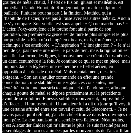
gouttes de métal chaud, à l’état de fusion, gluant et malléable, est
immédiat. Claude Hunot, de Rougemont, qui marie sculpture et
joaillerie, l’initiera pour sa part à la finition. Matthieu qui a
l’habitude de l’acier, n’est pas à l’aise avec les autres métaux. Aucun
ne s’y compare. Son verdict est sans appel : « Ça ne marche pas ! »
L’acier, l’oxy-acétylène et la torche font ainsi partie de son
quotidien. Sa première exigence est de faire le plus simple et le plus
pur possible. « Rien n’a changé en dix ans, mais, forcément, ma
technique s’est améliorée. » L’inspiration ? L’imagination ? « Je n’ai
rien de ça, pas même une idée. Je pars de rien, mais la figuration est
sans fin. La forme, les lignes, le mouvement se créent d’eux-mêmes,
un demi centimètre à la fois. Je continue ce qui se met en place, mais
toujours dans la légèreté, une recherche de l’effet aérien, en
opposition à la densité du métal. Mais mentalement, c’est très
exigeant. » Son art singulier commande en effet une grande
concentration, une stabilité et une vigilances constantes, une
dextérité, voire une maestria technique, et de l’endurance, afin que
chaque goutte de métal se dépose précisément sur la précédente
avant de se solidifier. Finesse, subtilité, mouvement, impossibilité
d’effacer… Heureusement !
Un amateur lui a dit un jour qu’il voyait
une certaine affinité entre son travail et celui de Giacometti. « Je ne
savais pas à qui il référait, j’ai cherché et trouvé dans les ouvrages de
mon père. La comparaison m’a semblé très flatteuse. Néanmoins,
c’est Alexander Calder qui m’allume le plus. Je suis fasciné par ses
assemblages de formes animées par les mouvements de l’air. » Il faut